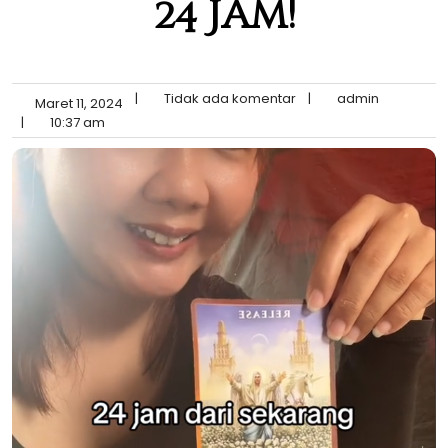
24 Jam!
|
Tidak ada komentar
|
admin
Maret 11, 2024
|
10:37 am