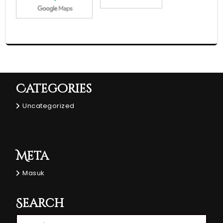
Categories
Uncategorized
Meta
Masuk
Search