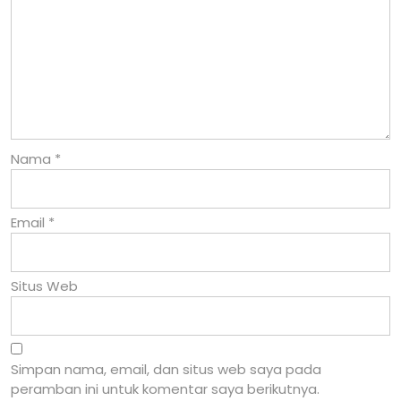
Nama
*
Email
*
Situs Web
Simpan nama, email, dan situs web saya pada
peramban ini untuk komentar saya berikutnya.