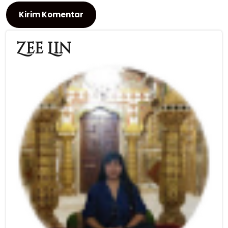
Zee Lin