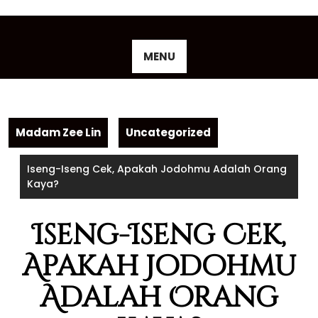
Skip
to
content
MENU
Madam Zee Lin
Uncategorized
Iseng-Iseng Cek, Apakah Jodohmu Adalah Orang
Kaya?
Iseng-Iseng Cek,
Apakah Jodohmu
Adalah Orang