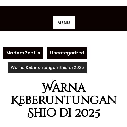
Skip
to
content
MENU
Madam Zee Lin
Uncategorized
Warna Keberuntungan Shio di 2025
Warna
Keberuntungan
Shio di 2025