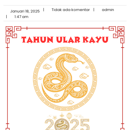
|
Tidak ada komentar
|
admin
Januari 18, 2025
|
1:47 am