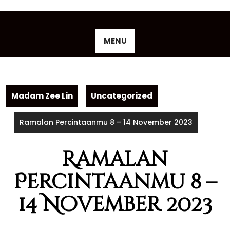
Skip
to
content
MENU
Madam Zee Lin
Uncategorized
Ramalan Percintaanmu 8 – 14 November 2023
Ramalan
Percintaanmu 8 –
14 November 2023