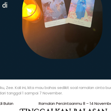
, Zee. Kali ini, kita mau bahas sedikit soal ramalan cinta bu
ari tanggal 1 sampai 7 November.
i Bulan
Ramalan Percintaanmu 8 – 14 Novembe