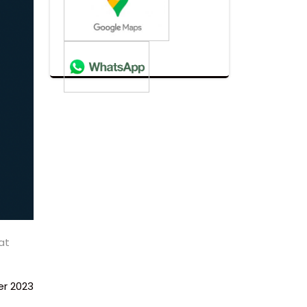
at
r 2023