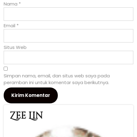
Nama
*
Email
*
Situs Web
Simpan nama, email, dan situs web saya pada
peramban ini untuk komentar saya berikutnya.
Zee Lin