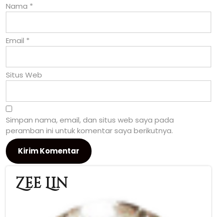
Nama
*
Email
*
Situs Web
Simpan nama, email, dan situs web saya pada
peramban ini untuk komentar saya berikutnya.
Zee Lin