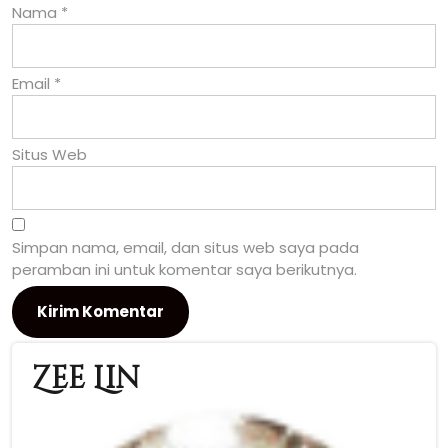
Nama
*
Email
*
Situs Web
Simpan nama, email, dan situs web saya pada
peramban ini untuk komentar saya berikutnya.
Zee Lin