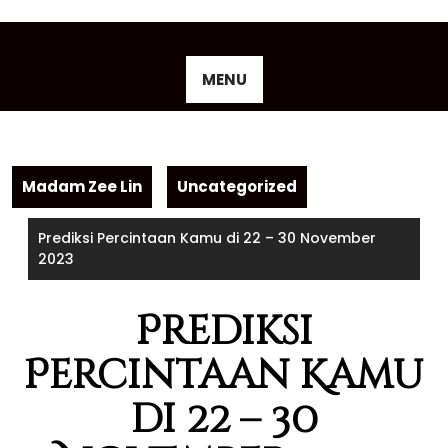
Skip
to
content
MENU
Madam Zee Lin
Uncategorized
Prediksi Percintaan Kamu di 22 – 30 November
2023
Prediksi
Percintaan Kamu
di 22 – 30