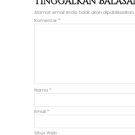
Tinggalkan Balasa
pos
Alamat email Anda tidak akan dipublikasikan.
Komentar
*
Nama
*
Email
*
Situs Web