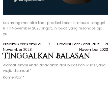
Sekarang mari kita lihat prediksi karier kita buat tanggal
8-14 November 2023. Ingat, ini buat yang resonate aja
ya!
Navigasi
Prediksi Karir Kamu di 1 – 7
Prediksi Karir Kamu di 15 – 21
November 2023
November 2023
pos
Tinggalkan Balasan
Alamat email Anda tidak akan dipublikasikan.
Ruas yang
wajib ditandai
*
Komentar
*