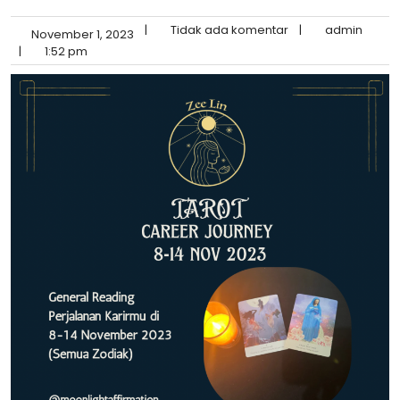
|
Tidak ada komentar
|
admin
November 1, 2023
|
1:52 pm