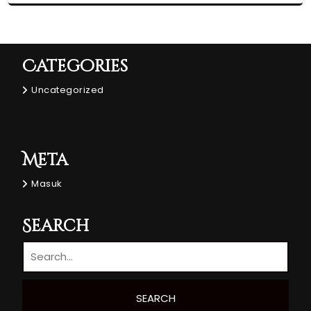
Categories
Uncategorized
Meta
Masuk
Search