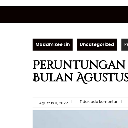
Skip
to
content
Madam Zee Lin
Uncategorized
P
Peruntungan R
Bulan Agustus
|
Tidak ada komentar
|
Agustus 8, 2022