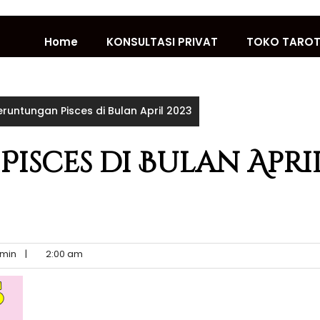
Home
KONSULTASI PRIVAT
TOKO TARO
eruntungan Pisces di Bulan April 2023
isces di Bulan Apri
min
|
2:00 am