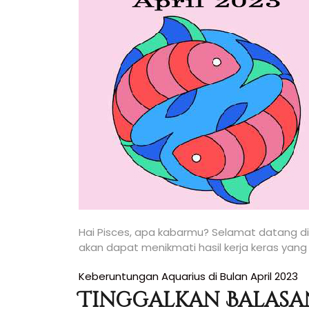
Hai Pisces, apa kabarmu? Selamat datang di b
akan dapat menikmati hasil kerja keras yan
Navigasi
Keberuntungan Aquarius di Bulan April 2023
Tinggalkan Balasa
pos