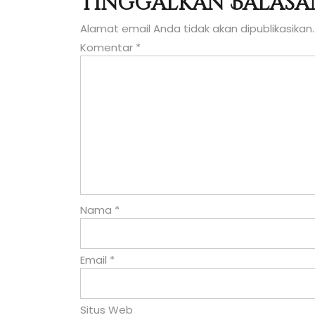
Tinggalkan Balasa
pos
Alamat email Anda tidak akan dipublikasikan.
Komentar
*
Nama
*
Email
*
Situs Web