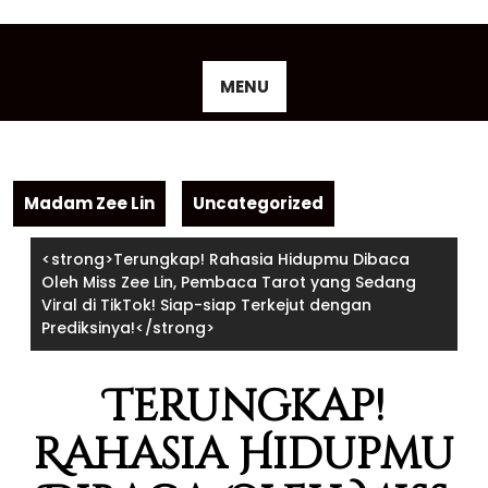
Skip
to
content
MENU
Madam Zee Lin
Uncategorized
<strong>Terungkap! Rahasia Hidupmu Dibaca
Oleh Miss Zee Lin, Pembaca Tarot yang Sedang
Viral di TikTok! Siap-siap Terkejut dengan
Prediksinya!</strong>
Terungkap!
Rahasia Hidupmu