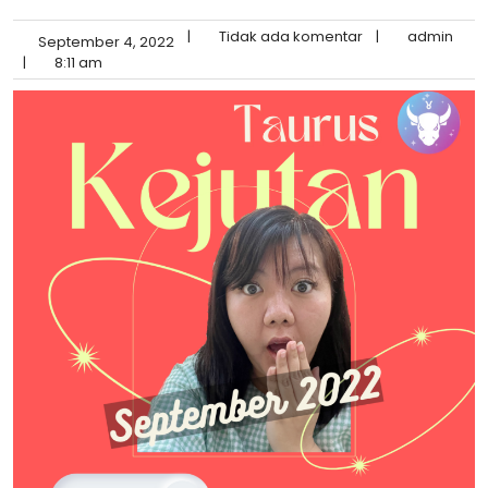
|
Tidak ada komentar
|
admin
September 4, 2022
|
8:11 am