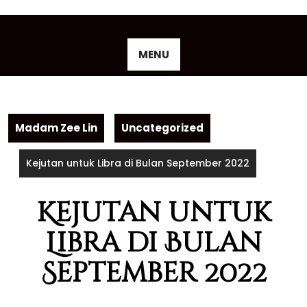
Skip
to
content
MENU
Madam Zee Lin
Uncategorized
Kejutan untuk Libra di Bulan September 2022
Kejutan untuk
Libra di Bulan
September 2022