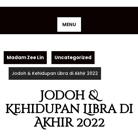
Skip
to
content
MENU
Madam Zee Lin
Uncategorized
Jodoh & Kehidupan Libra di Akhir 2022
Jodoh &
Kehidupan Libra di
Akhir 2022