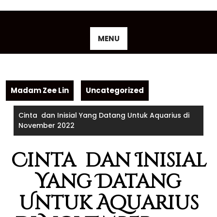
Skip
to
content
MENU
Madam Zee Lin
Uncategorized
Cinta dan Inisial Yang Datang Untuk Aquarius di
November 2022
Cinta dan Inisial
Yang Datang
Untuk Aquarius