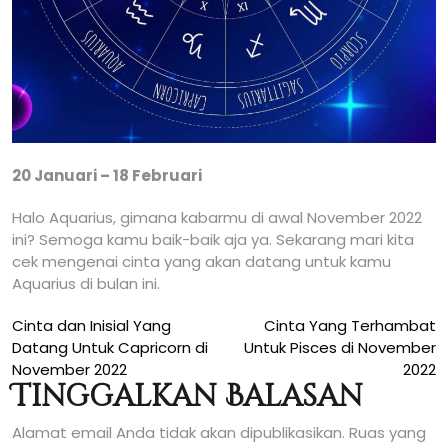
20 Januari – 18 Februari
Halo Aquarius, gimana kabarmu di awal November 2022
ini? Semoga kamu baik-baik aja ya. Sekarang mari kita
cek mengenai cinta yang akan datang untuk kamu
Aquarius di bulan ini.
Navigasi
Cinta dan Inisial Yang
Cinta Yang Terhambat
Datang Untuk Capricorn di
Untuk Pisces di November
pos
November 2022
2022
Tinggalkan Balasan
Alamat email Anda tidak akan dipublikasikan.
Ruas yang