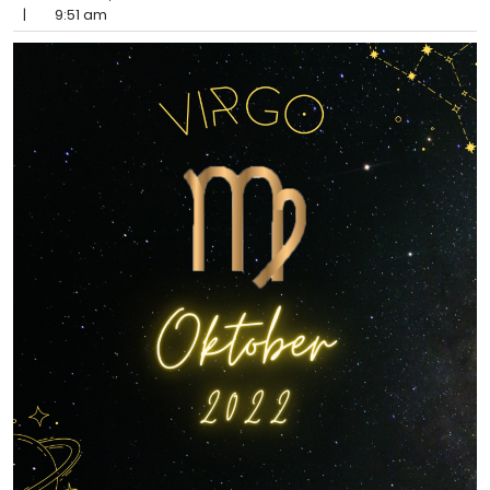
|
9:51 am