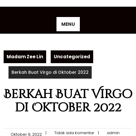
Skip
to
content
MENU
Madam Zee Lin
Uncategorized
Berkah Buat Virgo di Oktober 2022
Berkah Buat Virgo
di Oktober 2022
|
Tidak ada komentar
|
admin
Oktober 9, 2022